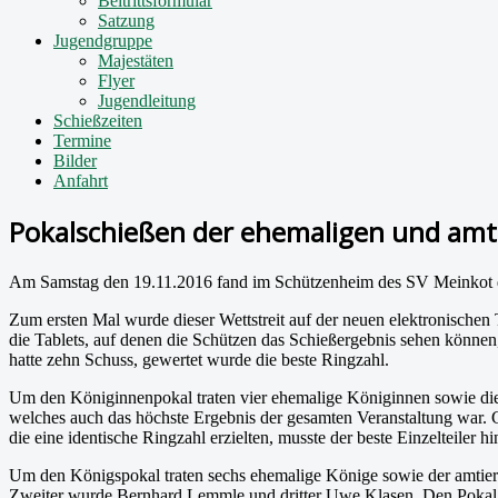
Beitrittsformular
Satzung
Jugendgruppe
Majestäten
Flyer
Jugendleitung
Schießzeiten
Termine
Bilder
Anfahrt
Pokalschießen der ehemaligen und am
Am Samstag den 19.11.2016 fand im Schützenheim des SV Meinkot da
Zum ersten Mal wurde dieser Wettstreit auf der neuen elektronische
die Tablets, auf denen die Schützen das Schießergebnis sehen können
hatte zehn Schuss, gewertet wurde die beste Ringzahl.
Um den Königinnenpokal traten vier ehemalige Königinnen sowie di
welches auch das höchste Ergebnis der gesamten Veranstaltung war. 
die eine identische Ringzahl erzielten, musste der beste Einzelteile
Um den Königspokal traten sechs ehemalige Könige sowie der amtier
Zweiter wurde Bernhard Lemmle und dritter Uwe Klasen. Den Pokal 