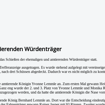
tierenden Würdenträger
s Schießen der ehemaligen und amtierenden Würdenträger statt.
n Trefferanzeige ausgetragen. Es wurde stehend aufgelegt mit verein
, nach drei Schüssen abgedeckt. Dadurch war es nicht möglich zu kontr
e amtierende Königin Yvonne Lemmle an. Zum ersten Mal gewann Heik
Ganz eng wurde der 2. und 3. Platz von Yvonne Lemmle und Monika Räd
r hinzugezogen werden, und da hatte die amtierende Königin die Nase v
ende König Bernhard Lemmle an. Dort war die Entscheidung eindeutig
der Fahnenträger gewann Rainer Jasper mit 93 Ringen. Zweiter wurde