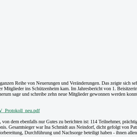
r ganzen Reihe von Neuerungen und Veränderungen. Das zeigte sich seh
 der Mitglieder ins Schützenheim kam. Im Jahresbericht von 1. Beisitze
 herum sage und schreibe zehn neue Mitglieder gewonnen werden konnte
V_Protokoll_neu.pdf
, von dem ebenfalls nur Gutes zu berichten ist: 114 Teilnehmer, präch
Ergebnis. Gesamtsieger war Ina Schmidt aus Neindorf, dicht gefolgt von 
 Vorbereitung, Durchführung und Nachsorge beteiligt haben - ihnen all