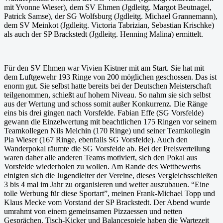
mit Yvonne Wieser), dem SV Ehmen (Jgdleitg. Margot Beutnagel,
Patrick Samse), der SG Wolfsburg (Jgdleitg. Michael Grannemann),
dem SV Meinkot (Jgdleitg. Victoria Tabrizian, Sebastian Krischke)
als auch der SP Brackstedt (Jgdleitg. Henning Malina) ermittelt.
Für den SV Ehmen war Vivien Kistner mit am Start. Sie hat mit
dem Luftgewehr 193 Ringe von 200 möglichen geschossen. Das ist
enorm gut. Sie selbst hatte bereits bei der Deutschen Meisterschaft
teilgenommen, schießt auf hohem Niveau. So nahm sie sich selbst
aus der Wertung und schoss somit außer Konkurrenz. Die Ränge
eins bis drei gingen nach Vorsfelde. Fabian Effe (SG Vorsfelde)
gewann die Einzelwertung mit beachtlichen 175 Ringen vor seinem
Teamkollegen Nils Melchin (170 Ringe) und seiner Teamkollegin
Pia Wieser (167 Ringe, ebenfalls SG Vorsfelde). Auch den
Wanderpokal räumte die SG Vorsfelde ab. Bei der Preisverteilung
waren daher alle anderen Teams motiviert, sich den Pokal aus
Vorsfelde wiederholen zu wollen. Am Rande des Wettbewerbs
einigten sich die Jugendleiter der Vereine, dieses Vergleichsschießen
3 bis 4 mal im Jahr zu organisieren und weiter auszubauen. “Eine
tolle Werbung für diese Sportart”, meinen Frank-Michael Topp und
Klaus Mecke vom Vorstand der SP Brackstedt. Der Abend wurde
umrahmt von einem gemeinsamen Pizzaessen und netten
Gesprächen. Tisch-Kicker und Balancespiele haben die Wartezeit